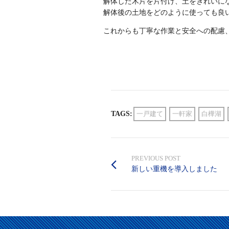
解体した木片を片付け、土をきれいに
解体後の土地をどのように使っても良
これからも丁寧な作業と安全への配慮
TAGS:
一戸建て
一軒家
白樺湖
PREVIOUS POST
新しい重機を導入しました