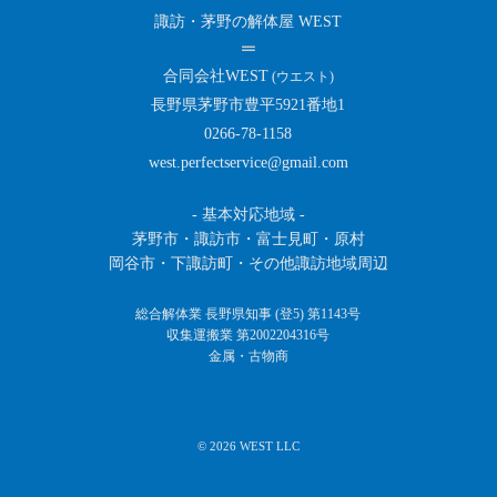
諏訪・茅野の解体屋 WEST
合同会社WEST
(ウエスト)
長野県茅野市豊平5921番地1
0266-78-1158
west.perfectservice@gmail.com
- 基本対応地域 -
茅野市・諏訪市・富士見町・原村
岡谷市・下諏訪町・その他諏訪地域周辺
総合解体業 長野県知事 (登5) 第1143号
収集運搬業 第2002204316号
金属・古物商
© 2026 WEST LLC